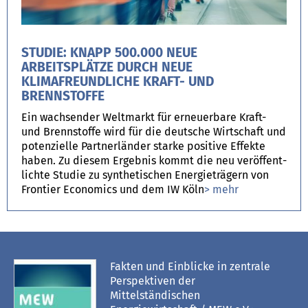
STUDIE: KNAPP 500.000 NEUE
ARBEITSPLÄTZE DURCH NEUE
KLIMAFREUNDLICHE KRAFT- UND
BRENNSTOFFE
Ein wach­sen­der Welt­markt für erneu­er­bare Kraft-
und Brenn­stoffe wird für die deut­sche Wirt­schaft und
poten­zi­elle Part­ner­län­der starke posi­tive Effekte
haben. Zu die­sem Ergeb­nis kommt die neu ver­öf­f­ent­
lichte Stu­die zu syn­the­ti­schen Ener­gie­trä­gern von
Fron­tier Eco­no­mics und dem IW Köln
> mehr
Fakten und Einblicke in zentrale
Perspektiven der
Mittelständischen