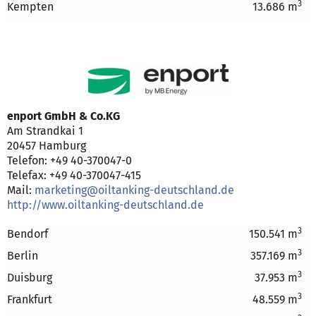
3
Kempten
13.686 m
enport GmbH & Co.KG
Am Strandkai 1
20457 Hamburg
Telefon: +49 40-370047-0
Telefax: +49 40-370047-415
Mail:
marketing@oiltanking-deutschland.de
http://www.oiltanking-deutschland.de
3
Bendorf
150.541 m
3
Berlin
357.169 m
3
Duisburg
37.953 m
3
Frankfurt
48.559 m