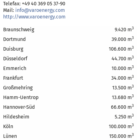
Telefax: +49 40 369 05 37-90
Mail:
info@varoenergy.com
http://www.varoenergy.com
3
Braunschweig
9.420 m
3
Dortmund
39.000 m
3
Duisburg
106.600 m
3
Düsseldorf
44.700 m
3
Emmerich
10.000 m
3
Frankfurt
34.000 m
3
Großmehring
13.500 m
3
Hamm-Uentrop
13.680 m
3
Hannover-Süd
66.600 m
3
Hildesheim
5.250 m
3
Köln
100.000 m
3
Lünen
150.000 m