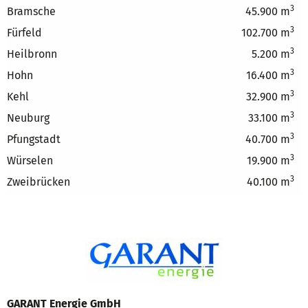
3
Bramsche
45.900 m
3
Fürfeld
102.700 m
3
Heilbronn
5.200 m
3
Hohn
16.400 m
3
Kehl
32.900 m
3
Neuburg
33.100 m
3
Pfungstadt
40.700 m
3
Würselen
19.900 m
3
Zweibrücken
40.100 m
GARANT Energie GmbH