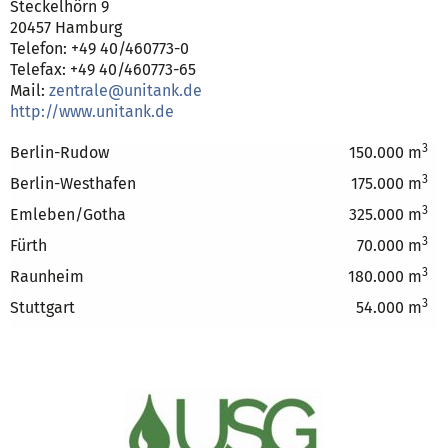
Steckelhörn 9
20457 Hamburg
Telefon: +49 40/460773-0
Telefax: +49 40/460773-65
Mail:
zentrale@unitank.de
http://www.unitank.de
3
Berlin-Rudow
150.000 m
3
Berlin-Westhafen
175.000 m
3
Emleben/Gotha
325.000 m
3
Fürth
70.000 m
3
Raunheim
180.000 m
3
Stuttgart
54.000 m