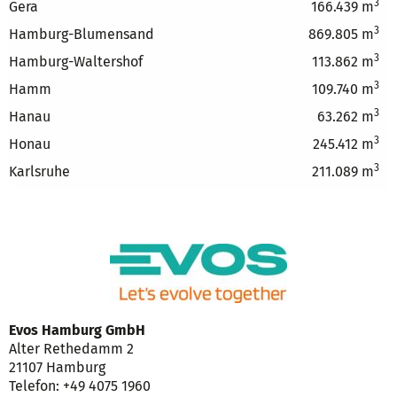
3
Gera
166.439 m
3
Hamburg-Blumensand
869.805 m
3
Hamburg-Waltershof
113.862 m
3
Hamm
109.740 m
3
Hanau
63.262 m
3
Honau
245.412 m
3
Karlsruhe
211.089 m
Evos Hamburg GmbH
Alter Rethedamm 2
21107 Hamburg
Telefon: +49 4075 1960