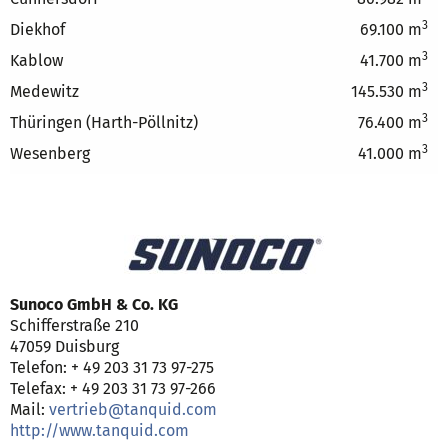
3
Diekhof
69.100 m
3
Kablow
41.700 m
3
Medewitz
145.530 m
3
Thüringen (Harth-Pöllnitz)
76.400 m
3
Wesenberg
41.000 m
Sunoco GmbH & Co. KG
Schifferstraße 210
47059 Duisburg
Telefon: + 49 203 31 73 97-275
Telefax: + 49 203 31 73 97-266
Mail:
vertrieb@tanquid.com
http://www.tanquid.com