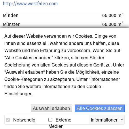
http://www.westfalen.com
3
Minden
66.000 m
3
Münster
66.000 m
Auf dieser Website verwenden wir Cookies. Einige von
ihnen sind essenziell, während andere uns helfen, diese
Website und Ihre Erfahrung zu verbessern. Wenn Sie auf
"Alle Cookies erlauben" klicken, stimmen Sie der
Außerordentliche Mitglieder
Speicherung von allen Cookies auf diesem Gerät zu. Unter
"Auswahl erlauben" haben Sie die Möglichkeit, einzelne
Cookie-Kategorien zu akzeptieren. Unter "Informationen"
finden Sie weitere Informationen zu den Cookie-
Einstellungen.
Arcadis Germany B.V. & Co. KG
Auswahl erlauben
Alle Cookies zulassen
Europaplatz 3
64293 Darmstadt
Notwendig
Externe
Informationen
Telefon: +49 6151 388 0
Medien
Mail:
info-de@arcadis.com