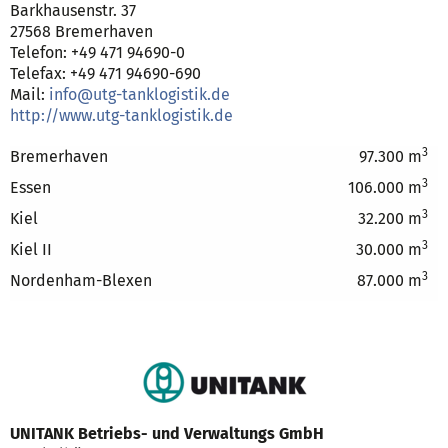
Barkhausenstr. 37
27568 Bremerhaven
Telefon: +49 471 94690-0
Telefax: +49 471 94690-690
Mail:
info@utg-tanklogistik.de
http://www.utg-tanklogistik.de
3
Bremerhaven
97.300 m
3
Essen
106.000 m
3
Kiel
32.200 m
3
Kiel II
30.000 m
3
Nordenham-Blexen
87.000 m
UNITANK Betriebs- und Verwaltungs GmbH