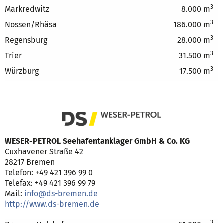
3
Markredwitz
8.000 m
3
Nossen/Rhäsa
186.000 m
3
Regensburg
28.000 m
3
Trier
31.500 m
3
Würzburg
17.500 m
WESER-PETROL Seehafentanklager GmbH & Co. KG
Cuxhavener Straße 42
28217 Bremen
Telefon: +49 421 396 99 0
Telefax: +49 421 396 99 79
Mail:
info@ds-bremen.de
http://www.ds-bremen.de
3