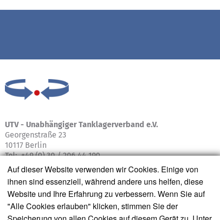
UTV -
Unabhängiger Tanklagerverband e.V.
Georgenstraße 23
10117 Berlin
Tel: +49 (0) 30 / 206 44 190
Auf dieser Website verwenden wir Cookies. Einige von
info@tanklagerverband.de
ihnen sind essenziell, während andere uns helfen, diese
www.tanklagerverband.de
Website und Ihre Erfahrung zu verbessern. Wenn Sie auf
"Alle Cookies erlauben" klicken, stimmen Sie der
Speicherung von allen Cookies auf diesem Gerät zu. Unter